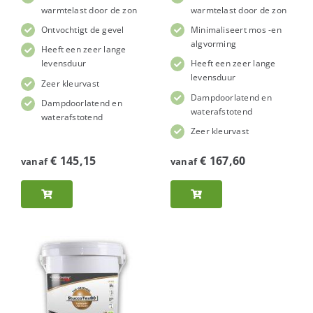
warmtelast door de zon
warmtelast door de zon
Ontvochtigt de gevel
Minimaliseert mos -en
algvorming
Heeft een zeer lange
levensduur
Heeft een zeer lange
levensduur
Zeer kleurvast
Dampdoorlatend en
Dampdoorlatend en
waterafstotend
waterafstotend
Zeer kleurvast
€
145,15
€
167,60
vanaf
vanaf