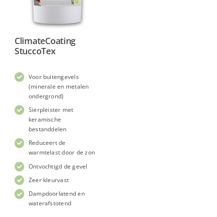
ClimateCoating
StuccoTex
Voor buitengevels
(minerale en metalen
ondergrond)
Sierpleister met
keramische
bestanddelen
Reduceert de
warmtelast door de zon
Ontvochtigd de gevel
Zeer kleurvast
Dampdoorlatend en
waterafstotend