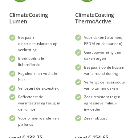
ClimateCoating
ClimateCoating
Lumen
ThermoActive
Bespaart
Voor daken (bitumen,
electriciteitskosten op
EPDM en dakpannen)
verlichting
Gaat opwarming van
Biedt optimale
daken tegen
lichtreflectie
Bespaart op de kosten
Reguleert het vocht in
van airconditioning
huis
Verlengt de levensduur
Verbetert de akoestiek
van bitumen daken
Reflecteert de
Zeer resistent tegen
warmtestraling terug in
agressieve milieu-
de ruimte
invloeden
Voor binnenwanden en
Zeer robuust
plafonds
€
132,75
€
154,65
vanaf
vanaf