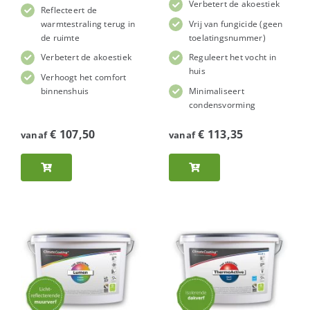
Verbetert de akoestiek
Reflecteert de
warmtestraling terug in
Vrij van fungicide (geen
de ruimte
toelatingsnummer)
Verbetert de akoestiek
Reguleert het vocht in
huis
Verhoogt het comfort
binnenshuis
Minimaliseert
condensvorming
€
107,50
€
113,35
vanaf
vanaf