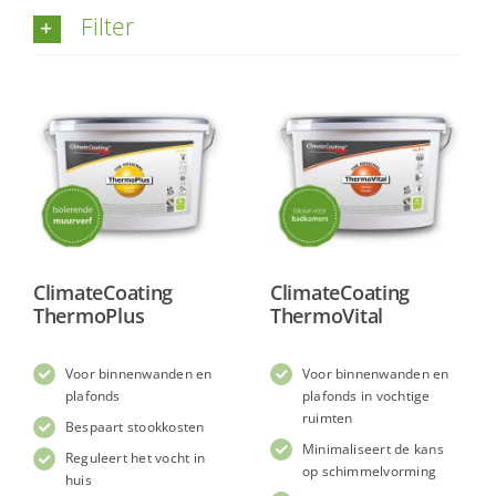
Filter
ClimateCoating
ClimateCoating
ThermoPlus
ThermoVital
Voor binnenwanden en
Voor binnenwanden en
plafonds
plafonds in vochtige
ruimten
Bespaart stookkosten
Minimaliseert de kans
Reguleert het vocht in
op schimmelvorming
huis