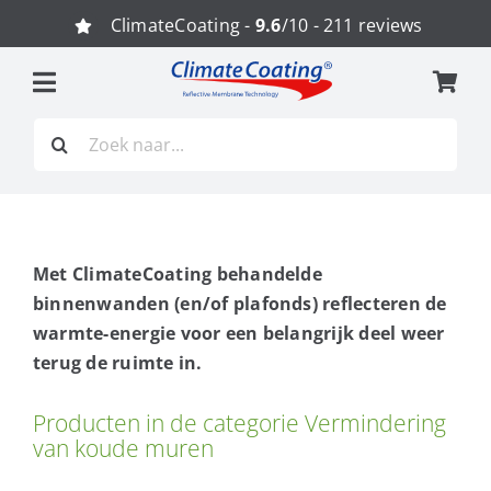
Ga
ClimateCoating -
9.6
/10 - 211 reviews
naar
inhoud
Zoeken
naar:
Met ClimateCoating behandelde
binnenwanden (en/of plafonds) reflecteren de
warmte-energie voor een belangrijk deel weer
terug de ruimte in.
Producten in de categorie Vermindering
van koude muren