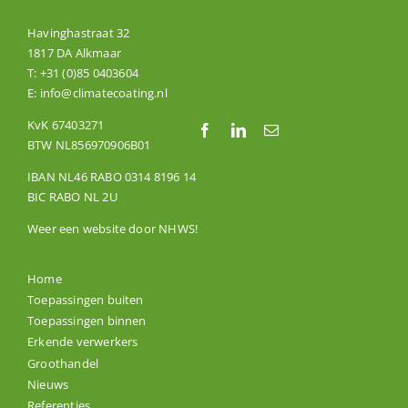
Havinghastraat 32
1817 DA Alkmaar
T:
+31 (0)85 0403604
E:
info@climatecoating.nl
KvK 67403271
BTW NL856970906B01
IBAN NL46 RABO 0314 8196 14
BIC RABO NL 2U
Weer een website door
NHWS
!
Home
Toepassingen buiten
Toepassingen binnen
Erkende verwerkers
Groothandel
Nieuws
Referenties