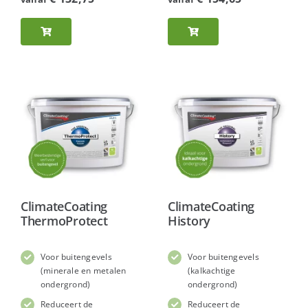
ClimateCoating
ClimateCoating
ThermoProtect
History
Voor buitengevels
Voor buitengevels
(minerale en metalen
(kalkachtige
ondergrond)
ondergrond)
Reduceert de
Reduceert de