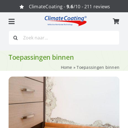
Ga
ClimateCoating -
9.6
/10 - 211 reviews
naar
inhoud
Zoeken
naar:
Toepassingen binnen
Home
»
Toepassingen binnen