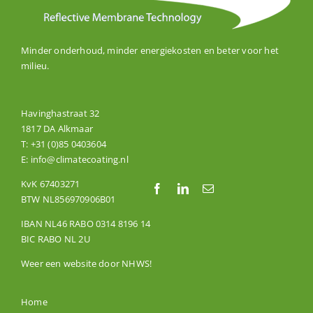
Minder onderhoud, minder energiekosten en beter voor het
milieu.
Havinghastraat 32
1817 DA Alkmaar
T:
+31 (0)85 0403604
E:
info@climatecoating.nl
KvK 67403271
BTW NL856970906B01
IBAN NL46 RABO 0314 8196 14
BIC RABO NL 2U
Weer een website door
NHWS
!
Home