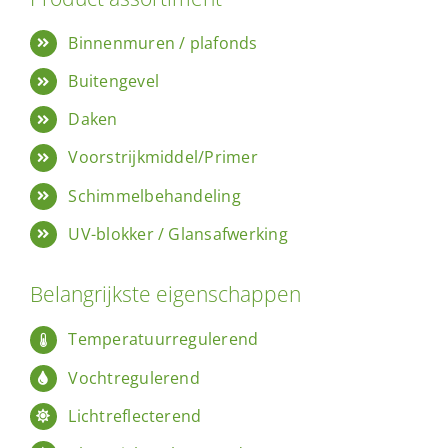
Binnenmuren / plafonds
Buitengevel
Daken
Voorstrijkmiddel/Primer
Schimmelbehandeling
UV-blokker / Glansafwerking
Belangrijkste eigenschappen
Temperatuurregulerend
Vochtregulerend
Lichtreflecterend