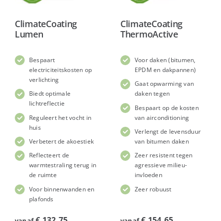
ClimateCoating
ClimateCoating
Lumen
ThermoActive
Bespaart
Voor daken (bitumen,
electriciteitskosten op
EPDM en dakpannen)
verlichting
Gaat opwarming van
Biedt optimale
daken tegen
lichtreflectie
Bespaart op de kosten
Reguleert het vocht in
van airconditioning
huis
Verlengt de levensduur
Verbetert de akoestiek
van bitumen daken
Reflecteert de
Zeer resistent tegen
warmtestraling terug in
agressieve milieu-
de ruimte
invloeden
Voor binnenwanden en
Zeer robuust
plafonds
€
132,75
€
154,65
vanaf
vanaf