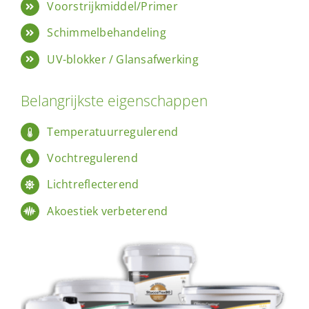
Voorstrijkmiddel/Primer
Schimmelbehandeling
UV-blokker / Glansafwerking
Belangrijkste eigenschappen
Temperatuurregulerend
Vochtregulerend
Lichtreflecterend
Akoestiek verbeterend