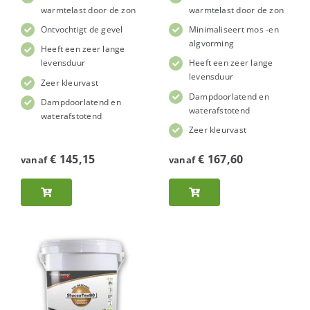
warmtelast door de zon
warmtelast door de zon
Ontvochtigt de gevel
Minimaliseert mos -en
algvorming
Heeft een zeer lange
levensduur
Heeft een zeer lange
levensduur
Zeer kleurvast
Dampdoorlatend en
Dampdoorlatend en
waterafstotend
waterafstotend
Zeer kleurvast
€
145,15
€
167,60
vanaf
vanaf