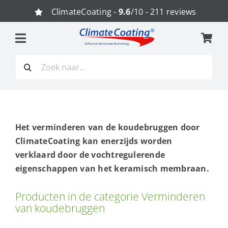
Ga
ClimateCoating -
9.6
/10 - 211 reviews
naar
inhoud
Zoeken
naar:
Het verminderen van de koudebruggen door
ClimateCoating kan enerzijds worden
verklaard door de vochtregulerende
eigenschappen van het keramisch membraan.
Producten in de categorie Verminderen
van koudebruggen