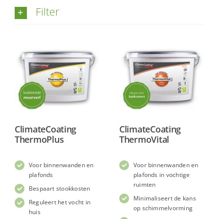
Filter
ClimateCoating
ClimateCoating
ThermoPlus
ThermoVital
Voor binnenwanden en
Voor binnenwanden en
plafonds
plafonds in vochtige
ruimten
Bespaart stookkosten
Minimaliseert de kans
Reguleert het vocht in
op schimmelvorming
huis