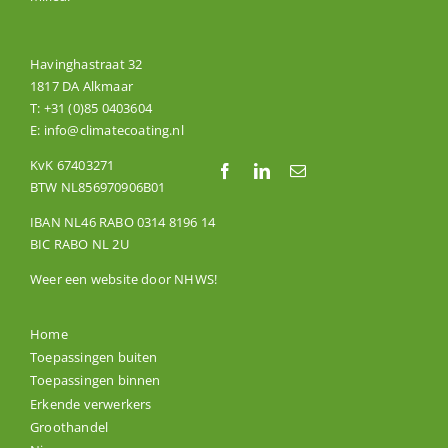
Havinghastraat 32
1817 DA Alkmaar
T:
+31 (0)85 0403604
E:
info@climatecoating.nl
KvK 67403271
BTW NL856970906B01
IBAN NL46 RABO 0314 8196 14
BIC RABO NL 2U
Weer een website door
NHWS
!
Home
Toepassingen buiten
Toepassingen binnen
Erkende verwerkers
Groothandel