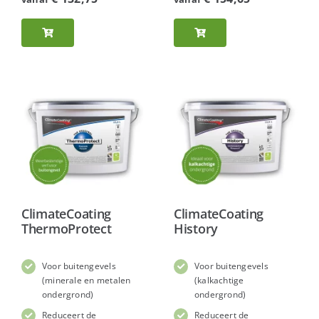
ClimateCoating
ClimateCoating
ThermoProtect
History
Voor buitengevels
Voor buitengevels
(minerale en metalen
(kalkachtige
ondergrond)
ondergrond)
Reduceert de
Reduceert de