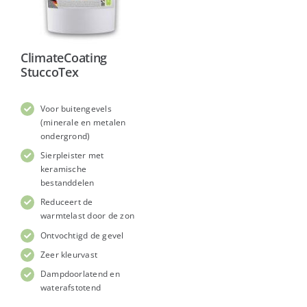
ClimateCoating
StuccoTex
Voor buitengevels
(minerale en metalen
ondergrond)
Sierpleister met
keramische
bestanddelen
Reduceert de
warmtelast door de zon
Ontvochtigd de gevel
Zeer kleurvast
Dampdoorlatend en
waterafstotend