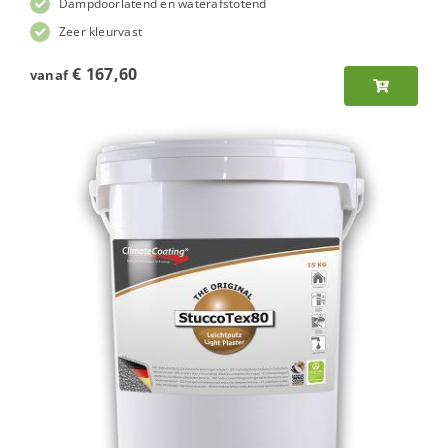
Dampdoorlatend en waterafstotend
Zeer kleurvast
€
167,60
vanaf