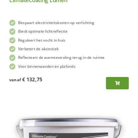
Bespaart electriciteitskosten op verlichting
Biedt optimale lichtreflectie
Reguleert het vocht in huis
Verbetert de akoestiek
Reflecteert de warmtestraling terug in de ruimte
Voor binnenwanden en plafonds
€
132,75
vanaf