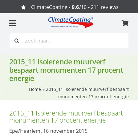
Ga
ClimateCoating -
9.6
/10 - 211 reviews
naar
inhoud
Zoeken
naar:
2015_11 Isolerende muurverf
bespaart monumenten 17 procent
energie
Home
»
2015_11 Isolerende muurverf bespaart
monumenten 17 procent energie
2015_11 Isolerende muurverf bespaart
monumenten 17 procent energie
Epe/Haarlem, 16 november 2015