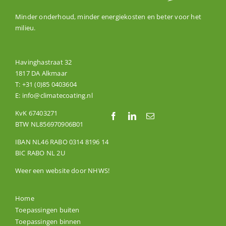
Minder onderhoud, minder energiekosten en beter voor het
milieu.
Havinghastraat 32
1817 DA Alkmaar
T:
+31 (0)85 0403604
E:
info@climatecoating.nl
KvK 67403271
BTW NL856970906B01
IBAN NL46 RABO 0314 8196 14
BIC RABO NL 2U
Weer een website door
NHWS
!
Home
Toepassingen buiten
Toepassingen binnen