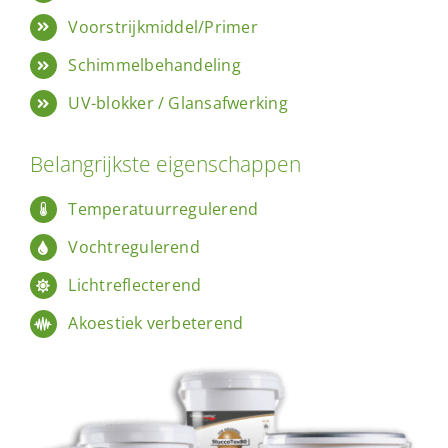
Voorstrijkmiddel/Primer
Schimmelbehandeling
UV-blokker / Glansafwerking
Belangrijkste eigenschappen
Temperatuurregulerend
Vochtregulerend
Lichtreflecterend
Akoestiek verbeterend