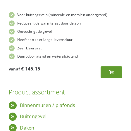
Voor buitengevels (minerale en metalen ondergrond)
Reduceert de warmtelast door de zon
Ontvochtigt de gevel
Heeft een zeer lange levensduur
Zeer kleurvast
Dampdoorlatend en waterafstotend
€
145,15
vanaf
Product assortiment
Binnenmuren / plafonds
Buitengevel
Daken