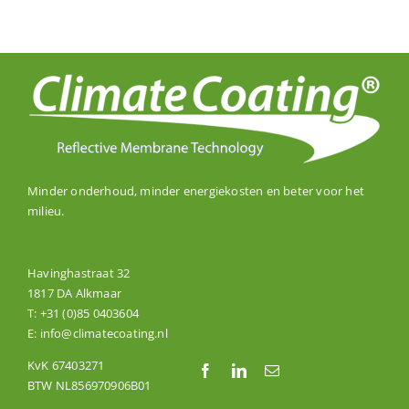
Minder onderhoud, minder energiekosten en beter voor het
milieu.
Havinghastraat 32
1817 DA Alkmaar
T:
+31 (0)85 0403604
E:
info@climatecoating.nl
KvK 67403271
BTW NL856970906B01