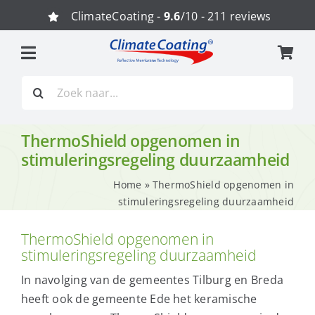
Ga
ClimateCoating -
9.6
/10 - 211 reviews
naar
inhoud
Zoeken
naar:
ThermoShield opgenomen in
stimuleringsregeling duurzaamheid
Home
»
ThermoShield opgenomen in
stimuleringsregeling duurzaamheid
ThermoShield opgenomen in
stimuleringsregeling duurzaamheid
In navolging van de gemeentes Tilburg en Breda
heeft ook de gemeente Ede het keramische