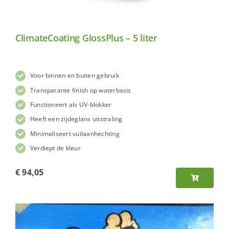
ClimateCoating GlossPlus – 5 liter
Voor binnen en buiten gebruik
Transparante finish op waterbasis
Functioneert als UV-blokker
Heeft een zijdeglans uitstraling
Minimaliseert vuilaanhechting
Verdiept de kleur
€
94,05