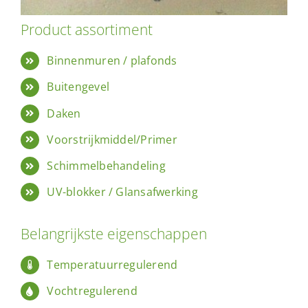
Product assortiment
Binnenmuren / plafonds
Buitengevel
Daken
Voorstrijkmiddel/Primer
Schimmelbehandeling
UV-blokker / Glansafwerking
Belangrijkste eigenschappen
Temperatuurregulerend
Vochtregulerend