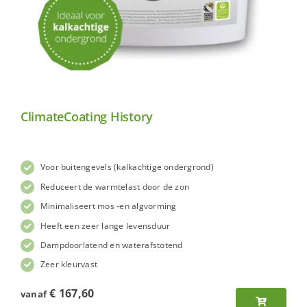
ClimateCoating History
Voor buitengevels (kalkachtige ondergrond)
Reduceert de warmtelast door de zon
Minimaliseert mos -en algvorming
Heeft een zeer lange levensduur
Dampdoorlatend en waterafstotend
Zeer kleurvast
€
167,60
vanaf