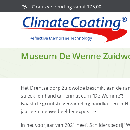
Ga
Gratis verzending vanaf 175,00
naar
inhoud
Museum De Wenne Zuidw
Het Drentse dorp Zuidwolde beschikt aan de ran
streek- en handkarrenmuseum “De Wemme”!
Naast de grootste verzameling handkarren in 
jaar een nieuwe beeldenexpositie.
In het voorjaar van 2021 heeft Schildersbedrijf