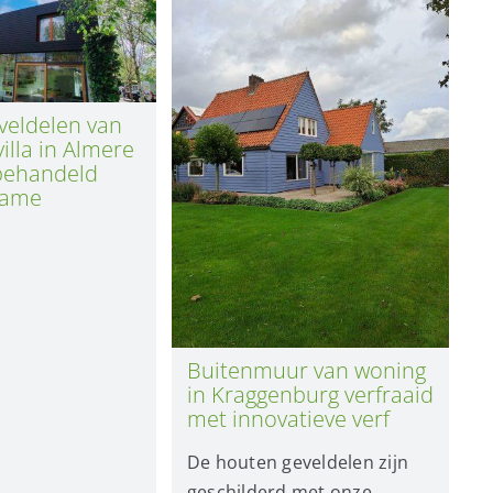
veldelen van
illa in Almere
behandeld
zame
Buitenmuur van woning
in Kraggenburg verfraaid
met innovatieve verf
De houten geveldelen zijn
geschilderd met onze