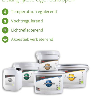
Temperatuurregulerend
Vochtregulerend
Lichtreflecterend
Akoestiek verbeterend