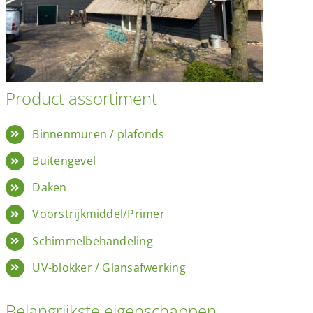
Product assortiment
Binnenmuren / plafonds
Buitengevel
Daken
Voorstrijkmiddel/Primer
Schimmelbehandeling
UV-blokker / Glansafwerking
Belangrijkste eigenschappen