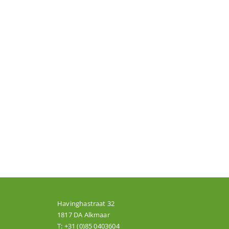
Havinghastraat 32
1817 DA Alkmaar
T:
+31 (0)85 0403604