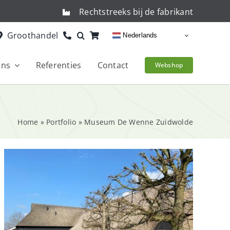
Rechtstreeks bij de fabrikant
Groothandel
Nederlands
ons
Referenties
Contact
Webshop
Home
»
Portfolio
»
Museum De Wenne Zuidwolde