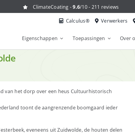
ClimateCoating -
9.6
/10 - 211 reviews
Calculus®
Verwerkers
Eigenschappen
Toepassingen
Over 
olde
d van het dorp over een heus Cultuurhistorisch
Nederland toont de aangrenzende boomgaard ieder
 Westerbeek, eveneens uit Zuidwolde, de houten delen