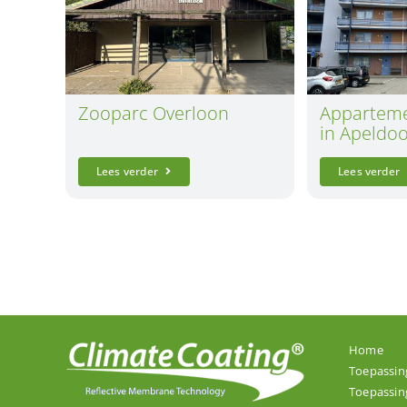
Zooparc Overloon
Appartem
in Apeldo
Lees verder
Lees verder
Home
Toepassin
Toepassin