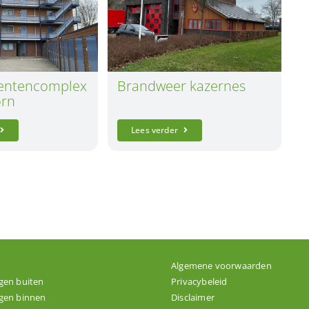
entencomplex
Brandweer kazernes
orn
Lees verder
Algemene voorwaarden
gen buiten
Privacybeleid
gen binnen
Disclaimer