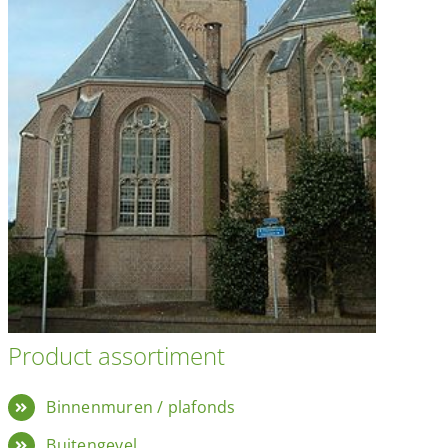
Product assortiment
Binnenmuren / plafonds
Buitengevel