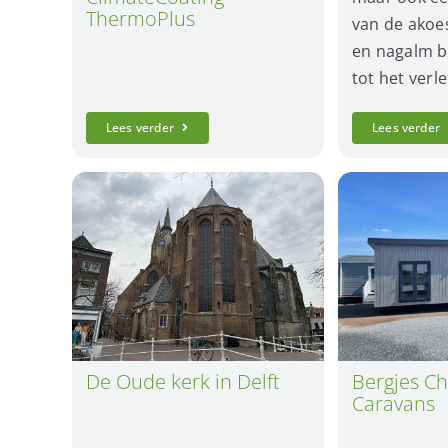
ThermoPlus
van de akoes
en nagalm 
tot het verl
Lees verder
Lees verder
De Oude kerk in Delft
Bergjes Ch
Caravans