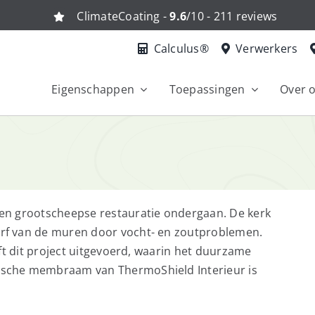
ClimateCoating -
9.6
/10 - 211 reviews
Calculus®
Verwerkers
Eigenschappen
Toepassingen
Over 
en grootscheepse restauratie ondergaan. De kerk
rf van de muren door vocht- en zoutproblemen.
ft dit project uitgevoerd, waarin het duurzame
sche membraam van ThermoShield Interieur is