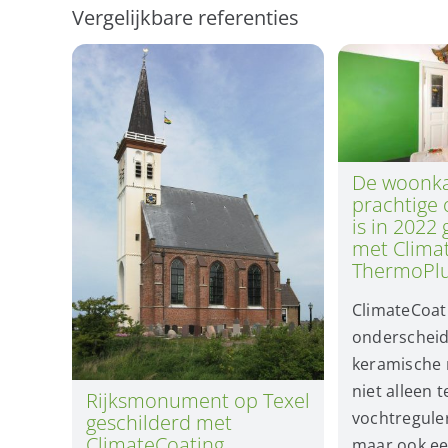
Vergelijkbare referenties
De woonka
prachtige
is in 2022
met Clima
ThermoPl
ClimateCoat
onderscheidt
keramische
niet alleen 
Rijksmonument op Texel
vochtregule
geschilderd met
ClimateCoating
maar ook ee