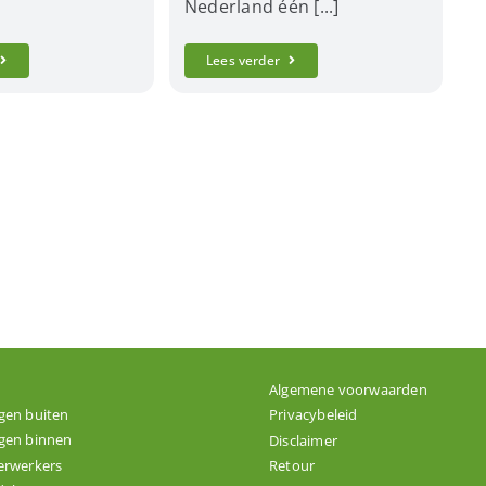
Nederland één [...]
Lees verder
Algemene voorwaarden
gen buiten
Privacybeleid
gen binnen
Disclaimer
erwerkers
Retour