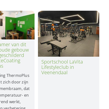
mer van dit
 oude gebouw
 geschilderd
teCoating
Sportschool LaVita
us
Lifestyleclub in
Veenendaal
ing ThermoPlus
 zich door zijn
 membraam, dat
temperatuur- en
rend werkt,
n verbetering