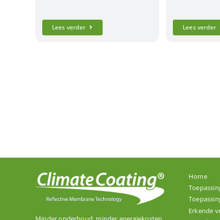
Lees verder
Lees verder
Home
Toepassin
Toepassin
Erkende v
Minder onderhoud, minder energiekosten