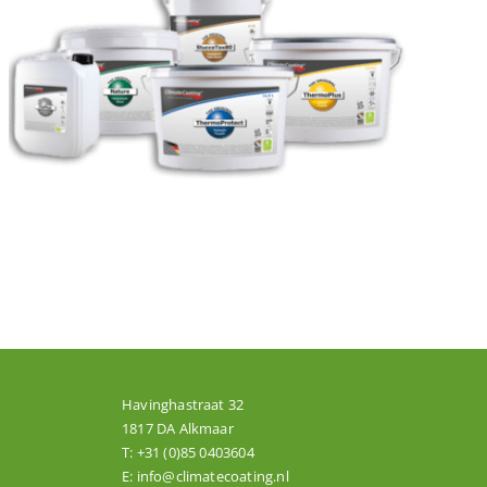
Havinghastraat 32
1817 DA Alkmaar
T:
+31 (0)85 0403604
E:
info@climatecoating.nl