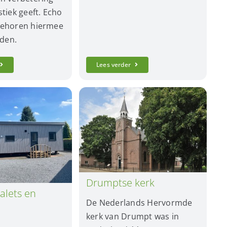
tiek geeft. Echo
behoren hiermee
eden.
Lees verder
Drumptse kerk
alets en
De Nederlands Hervormde
kerk van Drumpt was in