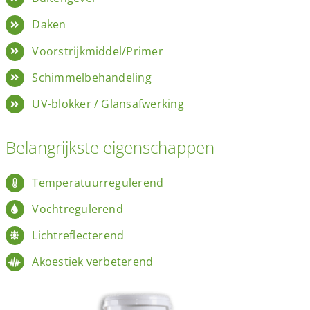
Daken
Voorstrijkmiddel/Primer
Schimmelbehandeling
UV-blokker / Glansafwerking
Belangrijkste eigenschappen
Temperatuurregulerend
Vochtregulerend
Lichtreflecterend
Akoestiek verbeterend