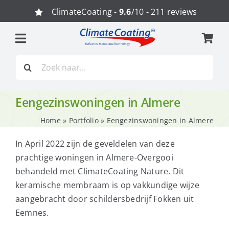
Ga
ClimateCoating -
9.6
/10 - 211 reviews
naar
inhoud
Zoeken
naar:
Eengezinswoningen in Almere
Home
»
Portfolio
»
Eengezinswoningen in Almere
In April 2022 zijn de geveldelen van deze
prachtige woningen in Almere-Overgooi
behandeld met ClimateCoating Nature. Dit
keramische membraam is op vakkundige wijze
aangebracht door schildersbedrijf Fokken uit
Eemnes.