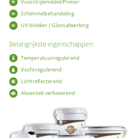
Voorstrijkmiddel/Primer
Schimmelbehandeling
UV-blokker / Glansafwerking
Belangrijkste eigenschappen
Temperatuurregulerend
Vochtregulerend
Lichtreflecterend
Akoestiek verbeterend