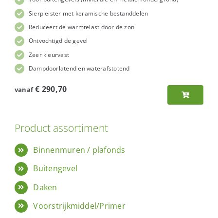
Sierpleister met keramische bestanddelen
Reduceert de warmtelast door de zon
Ontvochtigd de gevel
Zeer kleurvast
Dampdoorlatend en waterafstotend
€
290,70
vanaf
Product assortiment
Binnenmuren / plafonds
Buitengevel
Daken
Voorstrijkmiddel/Primer