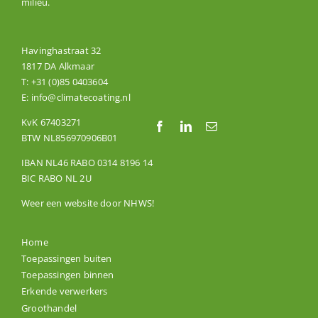
milieu.
Havinghastraat 32
1817 DA Alkmaar
T:
+31 (0)85 0403604
E:
info@climatecoating.nl
KvK 67403271
BTW NL856970906B01
IBAN NL46 RABO 0314 8196 14
BIC RABO NL 2U
Weer een website door
NHWS
!
Home
Toepassingen buiten
Toepassingen binnen
Erkende verwerkers
Groothandel