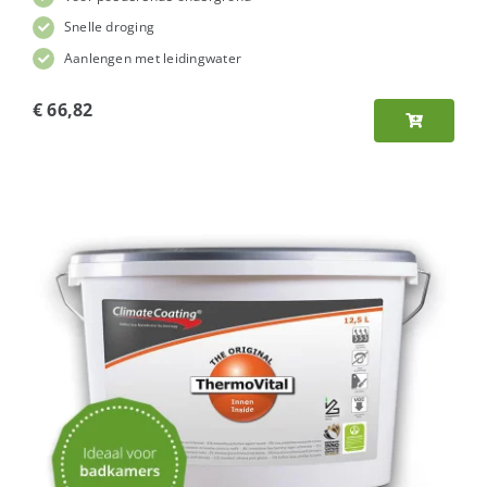
Snelle droging
Aanlengen met leidingwater
€
66,82