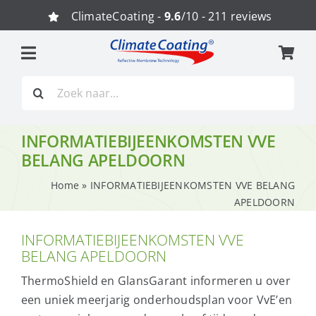
Ga
ClimateCoating -
9.6
/10 - 211 reviews
naar
inhoud
Zoeken
naar:
INFORMATIEBIJEENKOMSTEN VVE
BELANG APELDOORN
Home
»
INFORMATIEBIJEENKOMSTEN VVE BELANG
APELDOORN
INFORMATIEBIJEENKOMSTEN VVE
BELANG APELDOORN
ThermoShield en GlansGarant informeren u over
een uniek meerjarig onderhoudsplan voor VvE’en