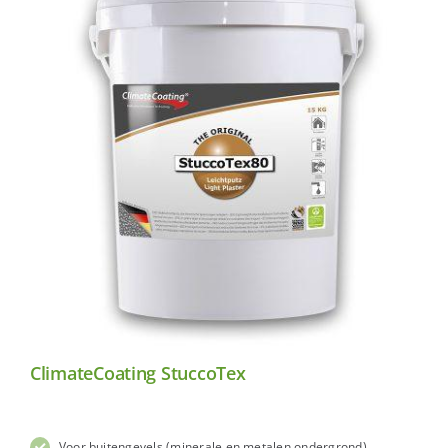
ClimateCoating StuccoTex
Voor buitengevels (minerale en metalen ondergrond)