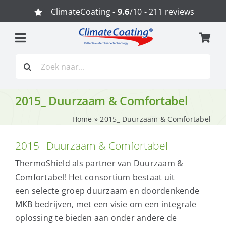
Ga
ClimateCoating -
9.6
/10 - 211 reviews
naar
inhoud
Zoeken
naar:
2015_ Duurzaam & Comfortabel
Home
»
2015_ Duurzaam & Comfortabel
2015_ Duurzaam & Comfortabel
ThermoShield als partner van Duurzaam &
Comfortabel! Het consortium bestaat uit
een selecte groep duurzaam en doordenkende
MKB bedrijven, met een visie om een integrale
oplossing te bieden aan onder andere de