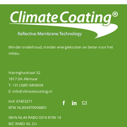
Minder onderhoud, minder energiekosten en beter voor het
milieu.
Havinghastraat 32
1817 DA Alkmaar
T:
+31 (0)85 0403604
E:
info@climatecoating.nl
KvK 67403271
BTW NL856970906B01
IBAN NL46 RABO 0314 8196 14
BIC RABO NL 2U