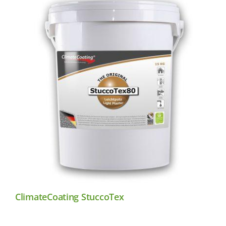
ClimateCoating StuccoTex