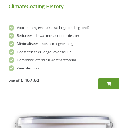
ClimateCoating History
Voor buitengevels (kalkachtige ondergrond)
Reduceert de warmtelast door de zon
Minimaliseert mos -en algvorming
Heeft een zeer lange levensduur
Dampdoorlatend en waterafstotend
Zeer kleurvast
€
167,60
vanaf