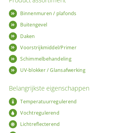
Product assortiment
Binnenmuren / plafonds
Buitengevel
Daken
Voorstrijkmiddel/Primer
Schimmelbehandeling
UV-blokker / Glansafwerking
Belangrijkste eigenschappen
Temperatuurregulerend
Vochtregulerend
Lichtreflecterend