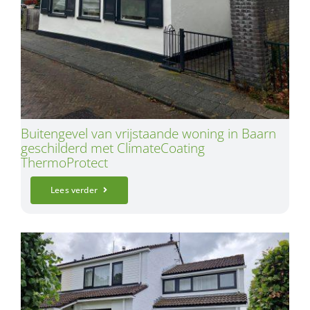
Buitengevel van vrijstaande woning in Baarn
geschilderd met ClimateCoating
ThermoProtect
Lees verder