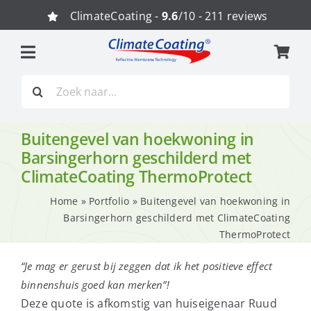
Ga
ClimateCoating -
9.6
/10 - 211 reviews
naar
inhoud
Zoeken
naar:
Buitengevel van hoekwoning in
Barsingerhorn geschilderd met
ClimateCoating ThermoProtect
Home
»
Portfolio
»
Buitengevel van hoekwoning in
Barsingerhorn geschilderd met ClimateCoating
ThermoProtect
“Je mag er gerust bij zeggen dat ik het positieve effect
binnenshuis goed kan merken”!
Deze quote is afkomstig van huiseigenaar Ruud