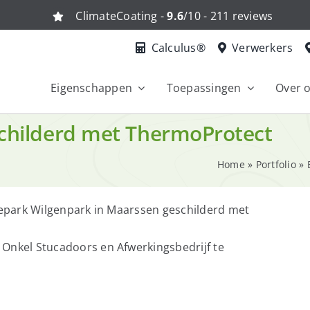
ClimateCoating -
9.6
/10 - 211 reviews
Calculus®
Verwerkers
Eigenschappen
Toepassingen
Over 
schilderd met ThermoProtect
Home
»
Portfolio
»
tiepark Wilgenpark in Maarssen geschilderd met
 Onkel Stucadoors en Afwerkingsbedrijf te