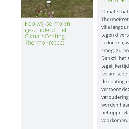
ThermoPro
ClimateCoat
ThermoProte
Kooiwijkse molen
villa langdu
geschilderd met
tegen diver
ClimateCoating
ThermoProtect
invloeden, 
smog, zuren
Dankzij het 
tegelijkertij
keramische 
de coating e
vertoont de
veroudering
worden haar
het oppervla
voorkomen.