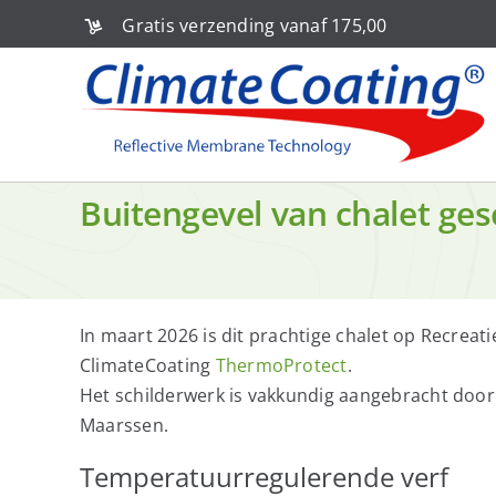
Ga
Gratis verzending vanaf 175,00
naar
inhoud
Buitengevel van chalet ge
In maart 2026 is dit prachtige chalet op Recrea
ClimateCoating
ThermoProtect
.
Het schilderwerk is vakkundig aangebracht door
Maarssen.
Temperatuurregulerende verf