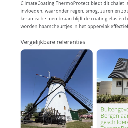
ClimateCoating ThermoProtect biedt dit chalet 
invloeden, waaronder regen, smog, zuren en zoute
keramische membraan blijft de coating elastisc
worden haarscheurtjes in het oppervlak effecti
Vergelijkbare referenties
Buitengevel
Bergen aa
geschilde