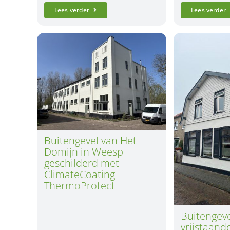
Lees verder
Lees verder
Buitengevel van Het
Domijn in Weesp
geschilderd met
ClimateCoating
ThermoProtect
Buitengeve
vrijstaand