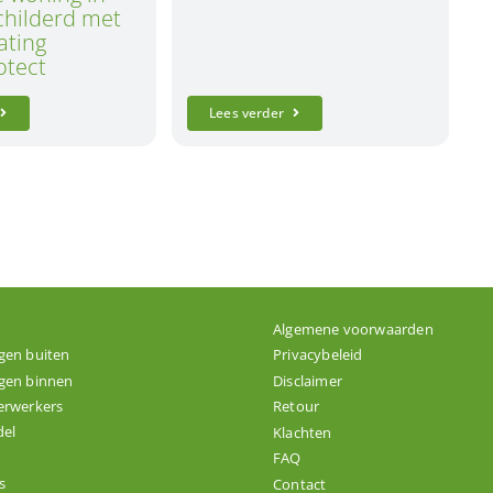
childerd met
ating
tect
Lees verder
Algemene voorwaarden
gen buiten
Privacybeleid
gen binnen
Disclaimer
erwerkers
Retour
el
Klachten
FAQ
s
Contact