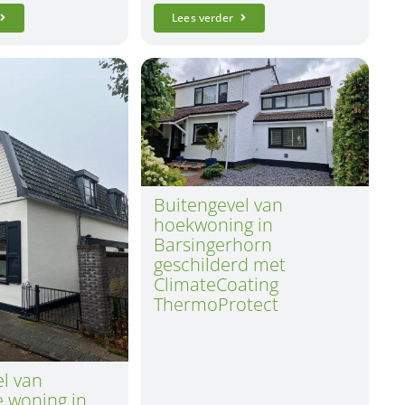
Lees verder
Buitengevel van
hoekwoning in
Barsingerhorn
geschilderd met
ClimateCoating
ThermoProtect
l van
e woning in