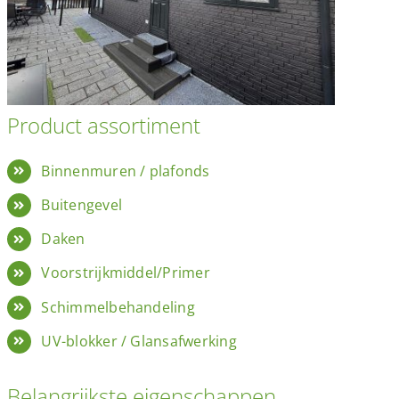
Product assortiment
Binnenmuren / plafonds
Buitengevel
Daken
Voorstrijkmiddel/Primer
Schimmelbehandeling
UV-blokker / Glansafwerking
Belangrijkste eigenschappen