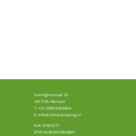
Havinghastraat 32
1817 DA Alkmaar
T:
+31 (0)85 0403604
E:
info@climatecoating.nl
KvK 67403271
BTW NL856970906B01