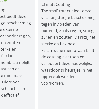
tect
ClimateCoating
ing
ThermoProtect biedt deze
ct biedt deze
villa langdurige bescherming
rige bescherming
tegen invloeden van
se externe
buitenaf, zoals regen, smog,
waaronder regen,
zuren en zouten. Dankzij het
 en zouten.
sterke en flexibele
sterke en
keramische membraan blijft
d flexibele
de coating elastisch en
membraan blijft
veroudert deze nauwelijks,
lastisch en
waardoor scheurtjes in het
ze minimale
oppervlak worden
. Hierdoor
voorkomen.
scheurtjes in
k effectief