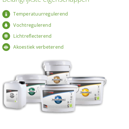
Temperatuurregulerend
Vochtregulerend
Lichtreflecterend
Akoestiek verbeterend