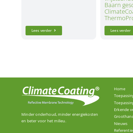
Baarn ges
ClimateCo
ThermoPro
Lees verder
Lees verder
Home
Toepassin
Toepassin
Erkende v
Minder onderhoud, minder energiekosten
Groothand
en beter voor het milieu.
Nieuws
Referentie