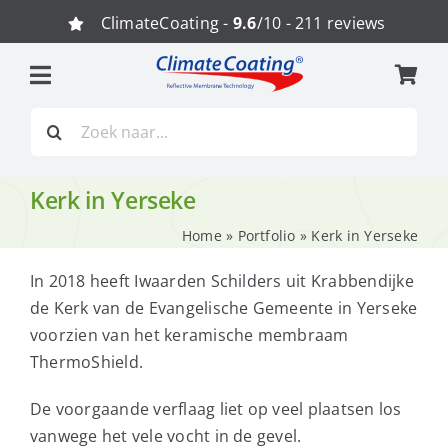
Ga
ClimateCoating -
9.6
/10 - 211 reviews
naar
inhoud
Zoeken
naar:
Kerk in Yerseke
Home
»
Portfolio
»
Kerk in Yerseke
In 2018 heeft Iwaarden Schilders uit Krabbendijke
de Kerk van de Evangelische Gemeente in Yerseke
voorzien van het keramische membraam
ThermoShield.
De voorgaande verflaag liet op veel plaatsen los
vanwege het vele vocht in de gevel.