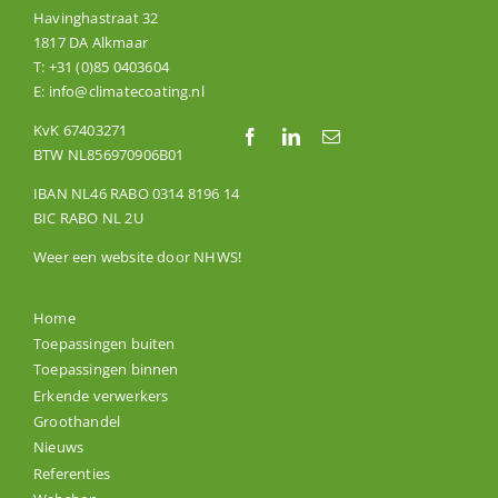
Havinghastraat 32
1817 DA Alkmaar
T:
+31 (0)85 0403604
E:
info@climatecoating.nl
KvK 67403271
BTW NL856970906B01
IBAN NL46 RABO 0314 8196 14
BIC RABO NL 2U
Weer een website door
NHWS
!
Home
Toepassingen buiten
Toepassingen binnen
Erkende verwerkers
Groothandel
Nieuws
Referenties