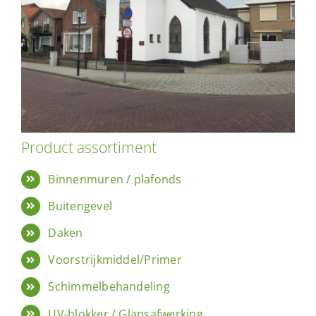
Product assortiment
Binnenmuren / plafonds
Buitengevel
Daken
Voorstrijkmiddel/Primer
Schimmelbehandeling
UV-blokker / Glansafwerking