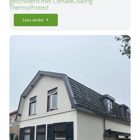
geschilderd met ClimateCoating
ThermoProtect
Lees verder