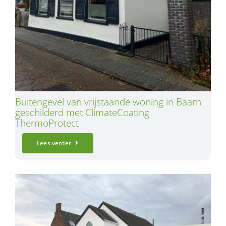
Buitengevel van vrijstaande woning in Baarn
geschilderd met ClimateCoating
ThermoProtect
Lees verder