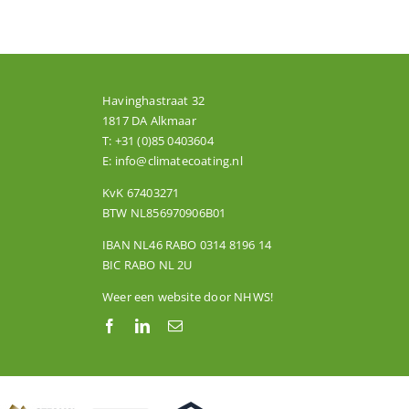
Havinghastraat 32
1817 DA Alkmaar
T:
+31 (0)85 0403604
E:
info@climatecoating.nl
KvK 67403271
BTW NL856970906B01
IBAN NL46 RABO 0314 8196 14
BIC RABO NL 2U
Weer een website door
NHWS
!