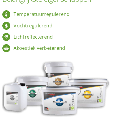
Temperatuurregulerend
Vochtregulerend
Lichtreflecterend
Akoestiek verbeterend