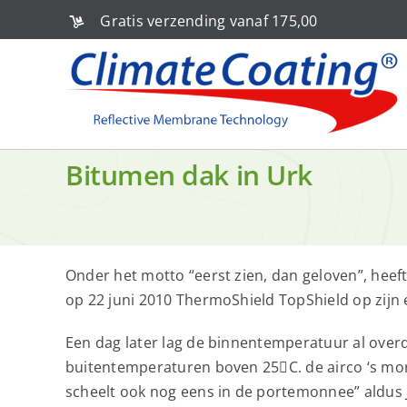
Ga
Gratis verzending vanaf 175,00
naar
inhoud
Bitumen dak in Urk
Onder het motto “eerst zien, dan geloven”, heeft 
op 22 juni 2010 ThermoShield TopShield op zijn
Een dag later lag de binnentemperatuur al overd
buitentemperaturen boven 25C. de airco ‘s mor
scheelt ook nog eens in de portemonnee” aldus J