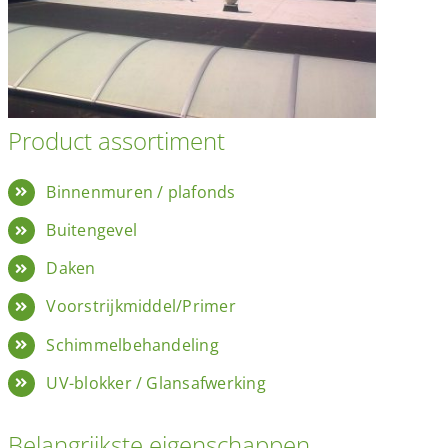
Product assortiment
Binnenmuren / plafonds
Buitengevel
Daken
Voorstrijkmiddel/Primer
Schimmelbehandeling
UV-blokker / Glansafwerking
Belangrijkste eigenschappen