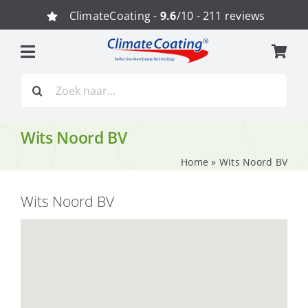
Ga
ClimateCoating -
9.6
/10 - 211 reviews
naar
inhoud
Zoeken
naar:
Wits Noord BV
Home
»
Wits Noord BV
Wits Noord BV