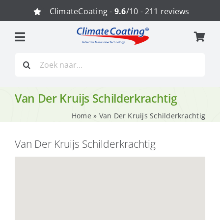
Ga
ClimateCoating -
9.6
/10 - 211 reviews
naar
inhoud
Zoeken
naar:
Van Der Kruijs Schilderkrachtig
Home
»
Van Der Kruijs Schilderkrachtig
Van Der Kruijs Schilderkrachtig