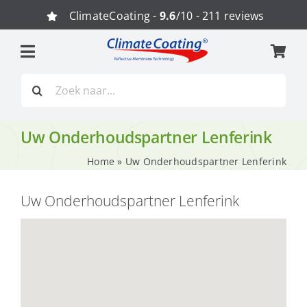
Ga
ClimateCoating -
9.6
/10 - 211 reviews
naar
inhoud
Zoeken
naar:
Uw Onderhoudspartner Lenferink
Home
»
Uw Onderhoudspartner Lenferink
Uw Onderhoudspartner Lenferink