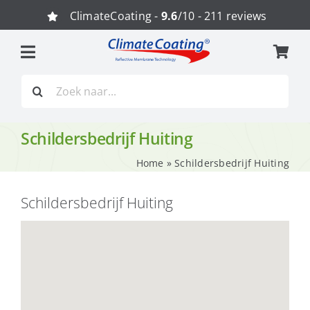
Ga
ClimateCoating -
9.6
/10 - 211 reviews
naar
inhoud
Zoeken
naar:
Schildersbedrijf Huiting
Home
»
Schildersbedrijf Huiting
Schildersbedrijf Huiting