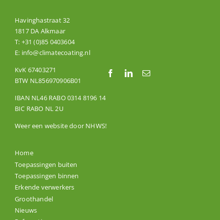
Havinghastraat 32
1817 DA Alkmaar
T:
+31 (0)85 0403604
E:
info@climatecoating.nl
KvK 67403271
BTW NL856970906B01
IBAN NL46 RABO 0314 8196 14
BIC RABO NL 2U
Weer een website door
NHWS
!
Home
Toepassingen buiten
Toepassingen binnen
Erkende verwerkers
Groothandel
Nieuws