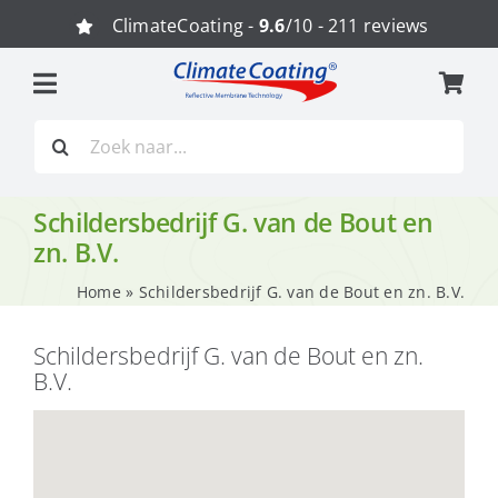
Ga
ClimateCoating -
9.6
/10 - 211 reviews
naar
inhoud
Zoeken
naar:
Schildersbedrijf G. van de Bout en
zn. B.V.
Home
»
Schildersbedrijf G. van de Bout en zn. B.V.
Schildersbedrijf G. van de Bout en zn.
B.V.