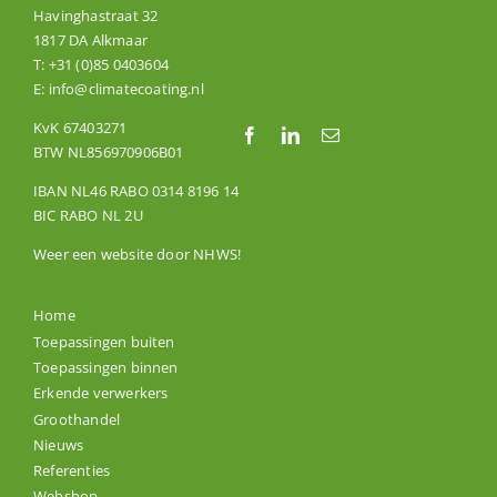
Havinghastraat 32
1817 DA Alkmaar
T:
+31 (0)85 0403604
E:
info@climatecoating.nl
KvK 67403271
BTW NL856970906B01
IBAN NL46 RABO 0314 8196 14
BIC RABO NL 2U
Weer een website door
NHWS
!
Home
Toepassingen buiten
Toepassingen binnen
Erkende verwerkers
Groothandel
Nieuws
Referenties
Webshop