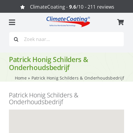
Ga
ClimateCoating -
9.6
/10 - 211 reviews
naar
inhoud
Zoeken
naar:
Patrick Honig Schilders &
Onderhoudsbedrijf
Home
»
Patrick Honig Schilders & Onderhoudsbedrijf
Patrick Honig Schilders &
Onderhoudsbedrijf