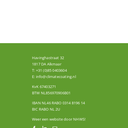
Havinghastraat 32
1817 DA Alkmaar
T:
+31 (0)85 0403604
E:
info@climatecoating.nl
KvK 67403271
BTW NL856970906B01
IBAN NL46 RABO 0314 8196 14
BIC RABO NL 2U
Weer een website door
NHWS
!