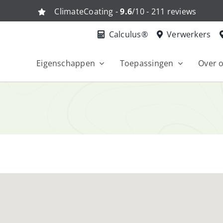
ClimateCoating -
9.6
/10 - 211 reviews
Calculus®
Verwerkers
Eigenschappen
Toepassingen
Over 