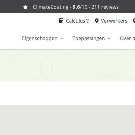
ClimateCoating -
9.6
/10 - 211 reviews
Calculus®
Verwerkers
Eigenschappen
Toepassingen
Over 