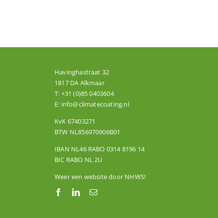
Havinghastraat 32
1817 DA Alkmaar
T:
+31 (0)85 0403604
E:
info@climatecoating.nl
KvK 67403271
BTW NL856970906B01
IBAN NL46 RABO 0314 8196 14
BIC RABO NL 2U
Weer een website door
NHWS
!