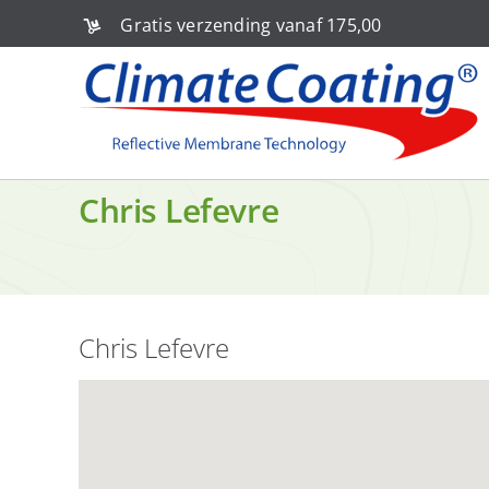
Ga
Gratis verzending vanaf 175,00
naar
inhoud
Chris Lefevre
Chris Lefevre