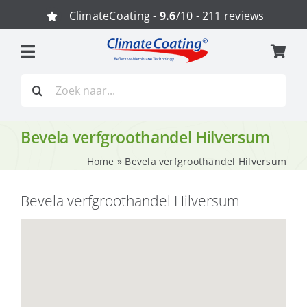
Ga
ClimateCoating -
9.6
/10 - 211 reviews
naar
inhoud
Zoeken
naar:
Bevela verfgroothandel Hilversum
Home
»
Bevela verfgroothandel Hilversum
Bevela verfgroothandel Hilversum