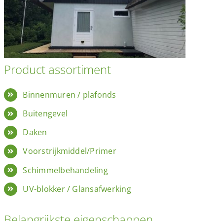
Product assortiment
Binnenmuren / plafonds
Buitengevel
Daken
Voorstrijkmiddel/Primer
Schimmelbehandeling
UV-blokker / Glansafwerking
Belangrijkste eigenschappen