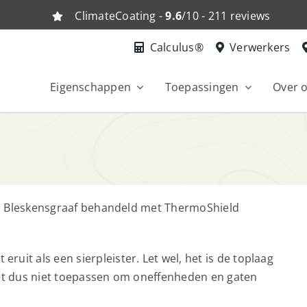
ClimateCoating -
9.6
/10 - 211 reviews
Calculus®
Verwerkers
Eigenschappen
Toepassingen
Over 
a in Bleskensgraaf behandeld met ThermoShield
uit als een sierpleister. Let wel, het is de toplaag
het dus niet toepassen om oneffenheden en gaten