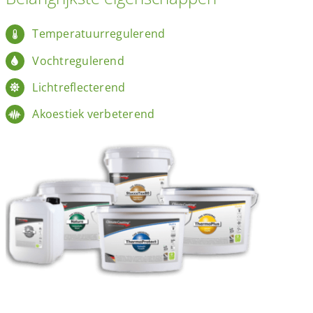
Temperatuurregulerend
Vochtregulerend
Lichtreflecterend
Akoestiek verbeterend