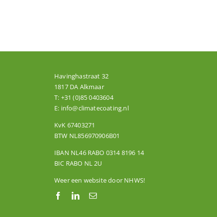
Havinghastraat 32
1817 DA Alkmaar
T:
+31 (0)85 0403604
E:
info@climatecoating.nl
KvK 67403271
BTW NL856970906B01
IBAN NL46 RABO 0314 8196 14
BIC RABO NL 2U
Weer een website door
NHWS
!