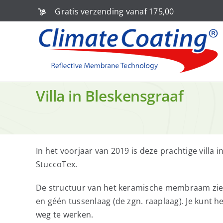
Ga
Gratis verzending vanaf 175,00
naar
inhoud
Villa in Bleskensgraaf
In het voorjaar van 2019 is deze prachtige vill
StuccoTex.
De structuur van het keramische membraam ziet er
en géén tussenlaag (de zgn. raaplaag). Je kunt 
weg te werken.