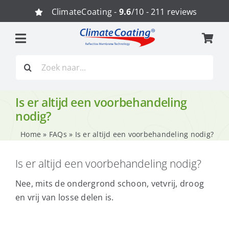
Ga
ClimateCoating -
9.6
/10 - 211 reviews
naar
inhoud
Zoeken
naar:
Is er altijd een voorbehandeling
nodig?
Home
»
FAQs
»
Is er altijd een voorbehandeling nodig?
Is er altijd een voorbehandeling nodig?
Nee, mits de ondergrond schoon, vetvrij, droog
en vrij van losse delen is.