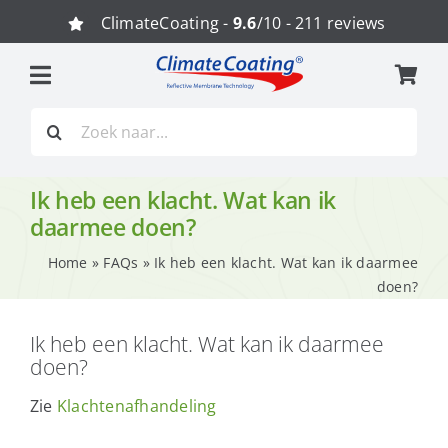
Ga
ClimateCoating -
9.6
/10 - 211 reviews
naar
inhoud
Zoeken
naar:
Ik heb een klacht. Wat kan ik
daarmee doen?
Home
»
FAQs
»
Ik heb een klacht. Wat kan ik daarmee
doen?
Ik heb een klacht. Wat kan ik daarmee
doen?
Zie
Klachtenafhandeling